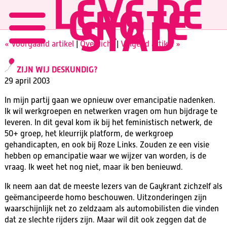
LEVE DE
GROTE
STAD
« Voorgaand artikel
|
Overzicht
|
Volgend artikel »
ZIJN WIJ DESKUNDIG?
29 april 2003
In mijn partij gaan we opnieuw over emancipatie nadenken.
Ik wil werkgroepen en netwerken vragen om hun bijdrage te
leveren. In dit geval kom ik bij het feministisch netwerk, de
50+ groep, het kleurrijk platform, de werkgroep
gehandicapten, en ook bij Roze Links. Zouden ze een visie
hebben op emancipatie waar we wijzer van worden, is de
vraag. Ik weet het nog niet, maar ik ben benieuwd.
Ik neem aan dat de meeste lezers van de Gaykrant zichzelf als
geëmancipeerde homo beschouwen. Uitzonderingen zijn
waarschijnlijk net zo zeldzaam als automobilisten die vinden
dat ze slechte rijders zijn. Maar wil dit ook zeggen dat de