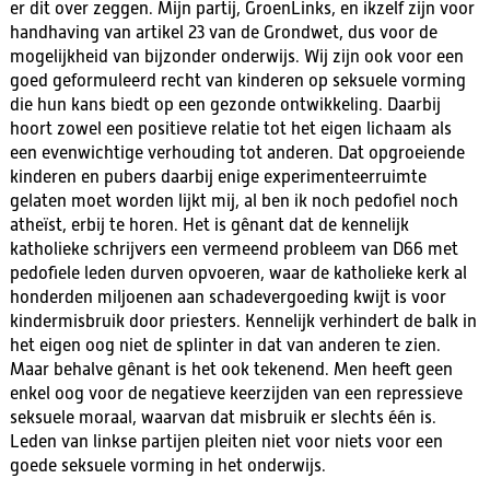
er dit over zeggen. Mijn partij, GroenLinks, en ikzelf zijn voor
handhaving van artikel 23 van de Grondwet, dus voor de
mogelijkheid van bijzonder onderwijs. Wij zijn ook voor een
goed geformuleerd recht van kinderen op seksuele vorming
die hun kans biedt op een gezonde ontwikkeling. Daarbij
hoort zowel een positieve relatie tot het eigen lichaam als
een evenwichtige verhouding tot anderen. Dat opgroeiende
kinderen en pubers daarbij enige experimenteerruimte
gelaten moet worden lijkt mij, al ben ik noch pedofiel noch
atheïst, erbij te horen. Het is gênant dat de kennelijk
katholieke schrijvers een vermeend probleem van D66 met
pedofiele leden durven opvoeren, waar de katholieke kerk al
honderden miljoenen aan schadevergoeding kwijt is voor
kindermisbruik door priesters. Kennelijk verhindert de balk in
het eigen oog niet de splinter in dat van anderen te zien.
Maar behalve gênant is het ook tekenend. Men heeft geen
enkel oog voor de negatieve keerzijden van een repressieve
seksuele moraal, waarvan dat misbruik er slechts één is.
Leden van linkse partijen pleiten niet voor niets voor een
goede seksuele vorming in het onderwijs.