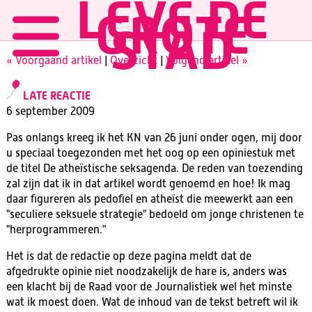
LEVE DE
GROTE
STAD
« Voorgaand artikel
|
Overzicht
|
Volgend artikel »
LATE REACTIE
6 september 2009
Pas onlangs kreeg ik het KN van 26 juni onder ogen, mij door
u speciaal toegezonden met het oog op een opiniestuk met
de titel De atheïstische seksagenda. De reden van toezending
zal zijn dat ik in dat artikel wordt genoemd en hoe! Ik mag
daar figureren als pedofiel en atheïst die meewerkt aan een
"seculiere seksuele strategie" bedoeld om jonge christenen te
"herprogrammeren."
Het is dat de redactie op deze pagina meldt dat de
afgedrukte opinie niet noodzakelijk de hare is, anders was
een klacht bij de Raad voor de Journalistiek wel het minste
wat ik moest doen. Wat de inhoud van de tekst betreft wil ik